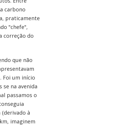
utos. Entre
va carbono
ma, praticamente
do "chefe",
 a correção do
endo que não
 apresentavam
 Foi um início
s se na avenida
al passamos o
 conseguia
 (derivado à
1ºkm, imaginem