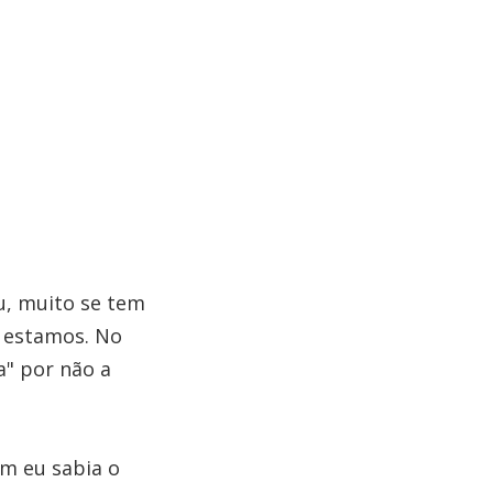
u, muito se tem
i estamos. No
a" por não a
m eu sabia o