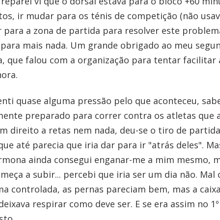
eparei vi que o dorsal estava para o bloco +60 min
tos, ir mudar para os ténis de competição (não usa
ir para a zona de partida para resolver este proble
para mais nada. Um grande obrigado ao meu segun
a, que falou com a organização para tentar facilitar
hora.
enti quase alguma pressão pelo que aconteceu, sab
ente preparado para correr contra os atletas que
m direito a retas nem nada, deu-se o tiro de partida.
ue até parecia que iria dar para ir "atrás deles". Ma
armona ainda consegui enganar-me a mim mesmo, m
eça a subir... percebi que iria ser um dia não. Mal
ma controlada, as pernas pareciam bem, mas a caixa
deixava respirar como deve ser. E se era assim no 
sto.