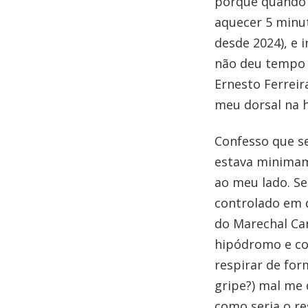
porque quando r
aquecer 5 minu
desde 2024), e 
não deu tempo 
Ernesto Ferreir
meu dorsal na 
Confesso que s
estava minimam
ao meu lado. Se
controlado em q
do Marechal C
hipódromo e com
respirar de for
gripe?) mal me 
como seria o re