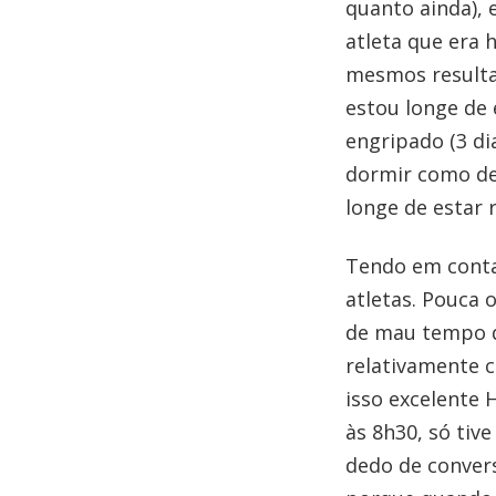
quanto ainda), 
atleta que era 
mesmos resultad
estou longe de
engripado (3 di
dormir como deve
longe de estar 
Tendo em conta
atletas. Pouca
de mau tempo q
relativamente 
isso excelente
às 8h30, só tiv
dedo de convers