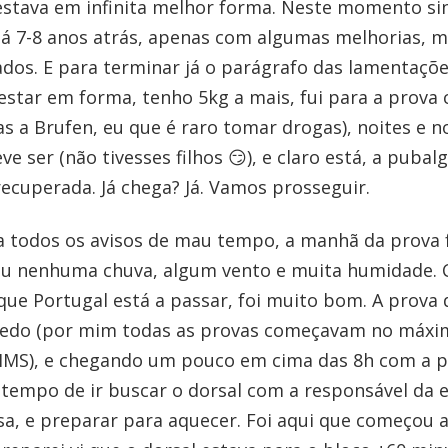
estava em infinita melhor forma. Neste momento si
há 7-8 anos atrás, apenas com algumas melhorias, 
os. E para terminar já o parágrafo das lamentações
 estar em forma, tenho 5kg a mais, fui para a prov
as a Brufen, eu que é raro tomar drogas), noites e n
 ser (não tivesses filhos 😏), e claro está, a pubalg
recuperada. Já chega? Já. Vamos prosseguir.
 todos os avisos de mau tempo, a manhã da prova 
 ou nenhuma chuva, algum vento e muita humidade.
ue Portugal está a passar, foi muito bom. A prova
cedo (por mim todas as provas começavam no máxim
 HMS), e chegando um pouco em cima das 8h com a 
e tempo de ir buscar o dorsal com a responsável da 
a, e preparar para aquecer. Foi aqui que começou 