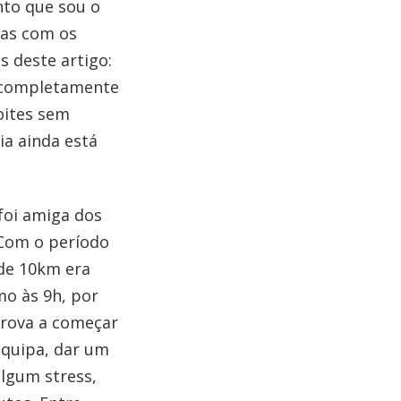
nto que sou o
mas com os
 deste artigo:
a completamente
oites sem
ia ainda está
foi amiga dos
 Com o período
 de 10km era
o às 9h, por
prova a começar
equipa, dar um
algum stress,