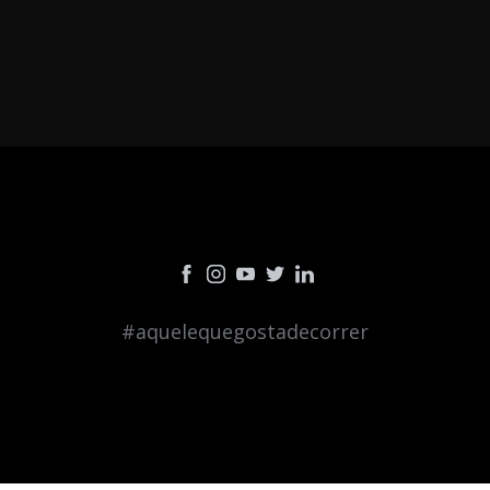
#aquelequegostadecorrer