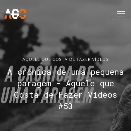
AQUELE QUE GOSTA DE FAZER VÍDEOS
A crónica de uma pequena
paragem - Aquele que
Gosta de Fazer Vídeos
#53