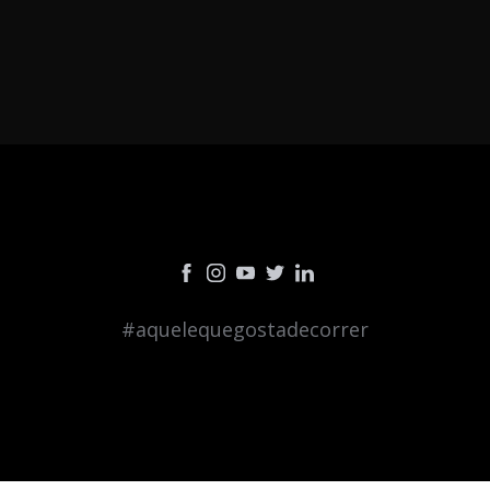
#aquelequegostadecorrer