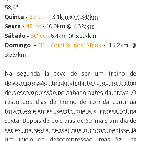
58,4''
Quinta -
60' cc
- 13.1
km @ 4:34
/km
Sexta -
45' cc
- 10.0km @ 4:32
/km
Sábado -
30' cc
- 6.4
km @ 5:29
/km
Domingo -
31º Corrida dos Sinos
- 15,2km @
3:55
/km
Na segunda lá teve de ser um treino de
descompressão, tendo ainda feito outro treino
de descompressão no sábado antes da prova. O
resto dos dias de treino de corrida contínua
foram excelentes, sendo que a
surpresa
foi na
sexta. Depois de dois dias de 60' mais um dia de
séries, na sexta pensei que o corpo pedisse já
um inicio de descompressão, mas fiz uns