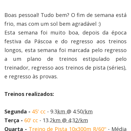
Boas pessoal! Tudo bem? O fim de semana está
frio, mas com um sol bem agradável :)
Esta semana foi muito boa, depois da época
festiva da Páscoa e do regresso aos treinos
longos, esta semana foi marcada pelo regresso
a um plano de treinos estipulado pelo
treinador, regresso aos treinos de pista (séries),
e regresso às provas.
Treinos realizados:
Segunda -
45' cc
-
9.3
km
@ 4:50
/km
Terça -
60' cc
- 13.2
km @ 4:32
/km
Quarta -
Treino de Pista 10x300m R/60''
- Média