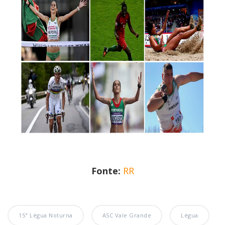
Fonte:
RR
15ª Légua Noturna
ASC Vale Grande
Légua