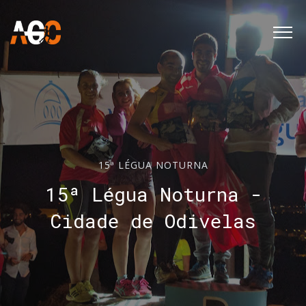
15ª LÉGUA NOTURNA
15ª Légua Noturna -
Cidade de Odivelas