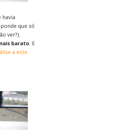
 havia
sponde que só
o ver?).
mais barato
. E
álise a este