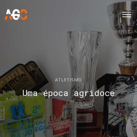
ATLETISMO
Uma época agridoce